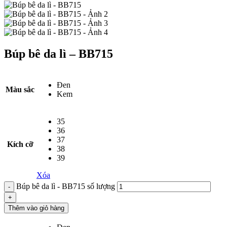
Búp bê da lì – BB715
Đen
Màu sắc
Kem
35
36
37
Kích cỡ
38
39
Xóa
Búp bê da lì - BB715 số lượng
Thêm vào giỏ hàng