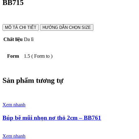
BB715
MÔ TẢ CHI TIẾT
HƯỚNG DẪN CHỌN SIZE
Chất liệu
Da lì
Form
1.5 ( Form to )
Sản phẩm tương tự
Xem nhanh
Búp bê mũi nhọn nơ thỏ 2cm – BB761
Xem nhanh