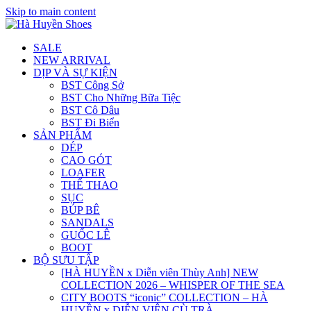
Skip to main content
SALE
NEW ARRIVAL
DỊP VÀ SỰ KIỆN
BST Công Sở
BST Cho Những Bữa Tiệc
BST Cô Dâu
BST Đi Biển
SẢN PHẨM
DÉP
CAO GÓT
LOAFER
THỂ THAO
SỤC
BÚP BÊ
SANDALS
GUỐC LÊ
BOOT
BỘ SƯU TẬP
[HÀ HUYỀN x Diễn viên Thùy Anh] NEW
COLLECTION 2026 – WHISPER OF THE SEA
CITY BOOTS “iconic” COLLECTION – HÀ
HUYỀN x DIỄN VIÊN CÙ TRÀ