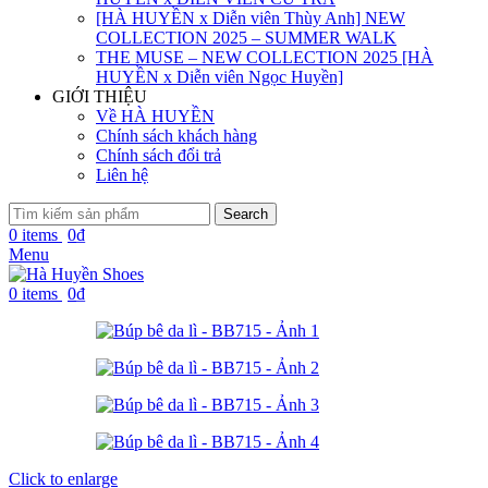
[HÀ HUYỀN x Diễn viên Thùy Anh] NEW
COLLECTION 2025 – SUMMER WALK
THE MUSE – NEW COLLECTION 2025 [HÀ
HUYỀN x Diễn viên Ngọc Huyền]
GIỚI THIỆU
Về HÀ HUYỀN
Chính sách khách hàng
Chính sách đổi trả
Liên hệ
Search
0
items
0
₫
Menu
0
items
0
₫
Click to enlarge