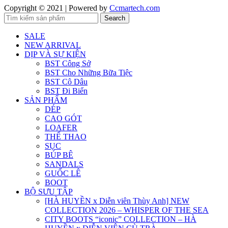
Copyright © 2021 | Powered by
Ccmartech.com
Search
SALE
NEW ARRIVAL
DỊP VÀ SỰ KIỆN
BST Công Sở
BST Cho Những Bữa Tiệc
BST Cô Dâu
BST Đi Biển
SẢN PHẨM
DÉP
CAO GÓT
LOAFER
THỂ THAO
SỤC
BÚP BÊ
SANDALS
GUỐC LÊ
BOOT
BỘ SƯU TẬP
[HÀ HUYỀN x Diễn viên Thùy Anh] NEW
COLLECTION 2026 – WHISPER OF THE SEA
CITY BOOTS “iconic” COLLECTION – HÀ