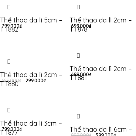
Thể thao da lì 5cm –
Thể thao da lì 2cm –
799.000
₫
699.000
₫
TT882
TT878
Thể thao da lì 2cm –
Thể thao da lì 2cm –
699.000
₫
TT881
699.000
₫
299.000
₫
TT880
Thể thao da lì 3cm –
Thể thao da lì 6cm –
799.000
₫
TT877
899.000
₫
599.000
₫