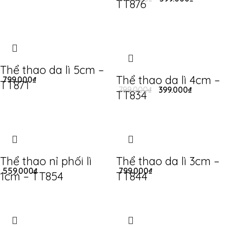
TT876
Thể thao da lì 5cm –
Thể thao da lì 4cm –
799.000
₫
TT871
799.000
₫
399.000
₫
TT834
Thể thao nỉ phối lì
Thể thao da lì 3cm –
559.000
₫
799.000
₫
1cm – TT854
TT844