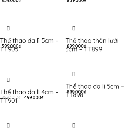
859.000
₫
859.000
₫
Thể thao da lì 5cm –
Thể thao thân lưới
599.000
₫
899.000
₫
TT905
3cm – TT899
Thể thao da lì 5cm –
Thể thao da lì 4cm –
899.000
₫
TT898
899.000
₫
499.000
₫
TT901