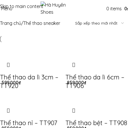
Skip to main content
Menu
0
items
0
Trang chủ
Thể thao sneaker
Thể thao da lì 3cm –
Thể thao da lì 6cm –
599.000
₫
859.000
₫
TT920
TT906
Thể thao nỉ – TT907
Thể thao bệt – TT908