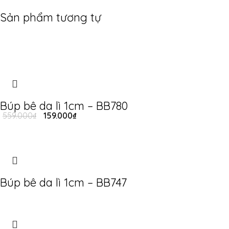
Sản phẩm tương tự
Búp bê da lì 1cm – BB780
559.000
₫
159.000
₫
Búp bê da lì 1cm – BB747