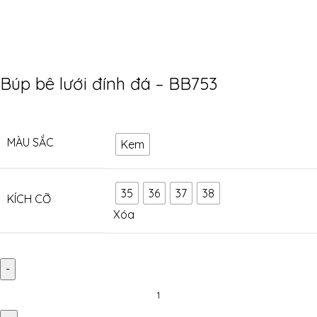
Búp bê lưới đính đá – BB753
MÀU SẮC
Kem
35
36
37
38
KÍCH CỠ
Xóa