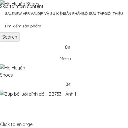
Skip to main content
SALE
NEW ARRIVAL
DỊP VÀ SỰ KIỆN
SẢN PHẨM
BỘ SƯU TẬP
GIỚI THIỆU
Search
0
₫
Menu
0
₫
0
items
Click to enlarge