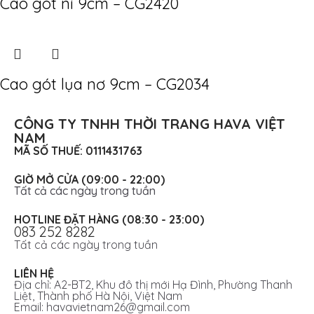
Cao gót nỉ 9cm – CG2420
Cao gót lụa nơ 9cm – CG2034
CÔNG TY TNHH THỜI TRANG HAVA VIỆT
NAM
MÃ SỐ THUẾ: 0111431763
GIỜ MỞ CỬA (09:00 - 22:00)
Tất cả các ngày trong tuần
HOTLINE ĐẶT HÀNG (08:30 - 23:00)
083 252 8282
Tất cả các ngày trong tuần
LIÊN HỆ
Địa chỉ: A2-BT2, Khu đô thị mới Hạ Đình, Phường Thanh
Liệt, Thành phố Hà Nội, Việt Nam
Email: havavietnam26@gmail.com