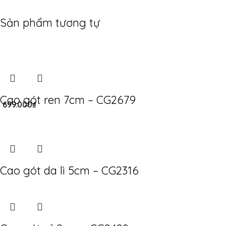
Sản phẩm tương tự
Cao gót ren 7cm – CG2679
699.000
₫
Cao gót da lì 5cm – CG2316