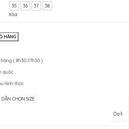
35
36
37
38
Xóa
IỎ HÀNG
 hàng ( 8h30-17h30 )
n quốc
ều hình thức
 DẪN CHỌN SIZE
Da lì