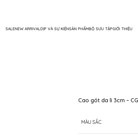
SALE
NEW ARRIVAL
DỊP VÀ SỰ KIỆN
SẢN PHẨM
BỘ SƯU TẬP
GIỚI THIỆU
Cao gót da lì 3cm – C
MÀU SẮC