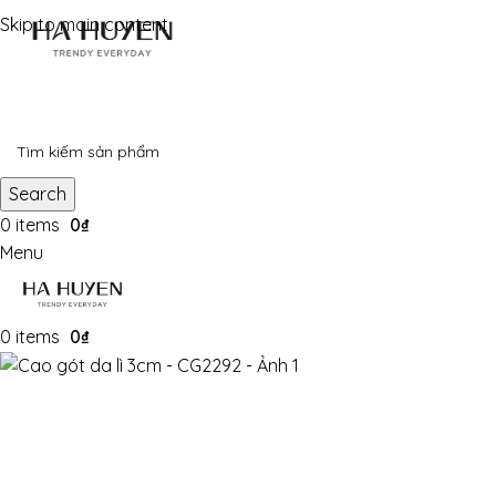
Skip to main content
Search
0
items
0
₫
Menu
0
items
0
₫