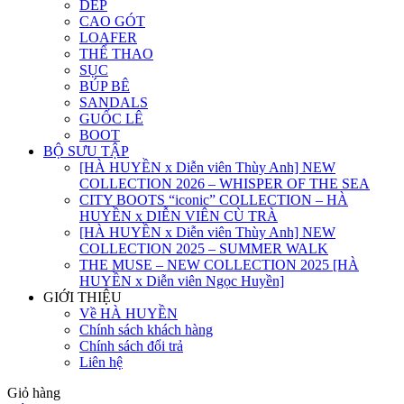
DÉP
CAO GÓT
LOAFER
THỂ THAO
SỤC
BÚP BÊ
SANDALS
GUỐC LÊ
BOOT
BỘ SƯU TẬP
[HÀ HUYỀN x Diễn viên Thùy Anh] NEW
COLLECTION 2026 – WHISPER OF THE SEA
CITY BOOTS “iconic” COLLECTION – HÀ
HUYỀN x DIỄN VIÊN CÙ TRÀ
[HÀ HUYỀN x Diễn viên Thùy Anh] NEW
COLLECTION 2025 – SUMMER WALK
THE MUSE – NEW COLLECTION 2025 [HÀ
HUYỀN x Diễn viên Ngọc Huyền]
GIỚI THIỆU
Về HÀ HUYỀN
Chính sách khách hàng
Chính sách đổi trả
Liên hệ
Giỏ hàng