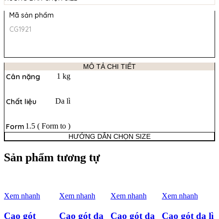
Mã sản phẩm
CG1921
MÔ TẢ CHI TIẾT
Cân nặng
1 kg
Chất liệu
Da lì
Form
1.5 ( Form to )
HƯỚNG DẪN CHỌN SIZE
Sản phẩm tương tự
Xem nhanh
Xem nhanh
Xem nhanh
Xem nhanh
Cao gót
Cao gót da
Cao gót da
Cao gót da lì