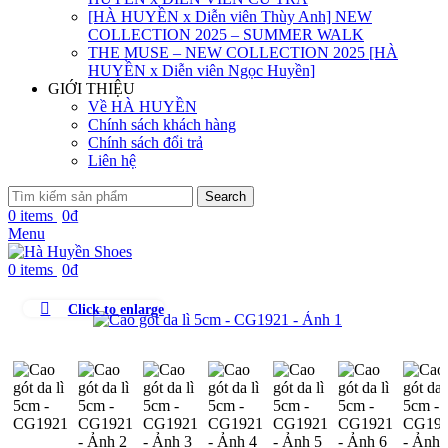
[HÀ HUYỀN x Diễn viên Thùy Anh] NEW
COLLECTION 2025 – SUMMER WALK
THE MUSE – NEW COLLECTION 2025 [HÀ
HUYỀN x Diễn viên Ngọc Huyền]
GIỚI THIỆU
Về HÀ HUYỀN
Chính sách khách hàng
Chính sách đổi trả
Liên hệ
Search
0
items
0
₫
Menu
0
items
0
₫
Click to enlarge