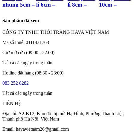
nhung 5cm –
lì 6cm –
lì 8cm –
10cm –
CG2373
CG2283
CG2395
CG2403
Sản phẩm đã xem
CÔNG TY TNHH THỜI TRANG HAVA VIỆT NAM
Mã số thuế: 0111431763
Giờ mở cửa (09:00 - 22:00)
Tất cả các ngày trong tuần
Hotline đặt hàng (08:30 - 23:00)
083 252 8282
Tất cả các ngày trong tuần
LIÊN HỆ
Địa chỉ: A2-BT2, Khu đô thị mới Hạ Đình, Phường Thanh Liệt,
Thành phố Hà Nội, Việt Nam
Email: havavietnam26@gmail.com