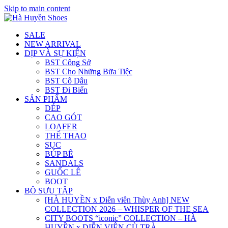
Skip to main content
SALE
NEW ARRIVAL
DỊP VÀ SỰ KIỆN
BST Công Sở
BST Cho Những Bữa Tiệc
BST Cô Dâu
BST Đi Biển
SẢN PHẨM
DÉP
CAO GÓT
LOAFER
THỂ THAO
SỤC
BÚP BÊ
SANDALS
GUỐC LÊ
BOOT
BỘ SƯU TẬP
[HÀ HUYỀN x Diễn viên Thùy Anh] NEW
COLLECTION 2026 – WHISPER OF THE SEA
CITY BOOTS “iconic” COLLECTION – HÀ
HUYỀN x DIỄN VIÊN CÙ TRÀ