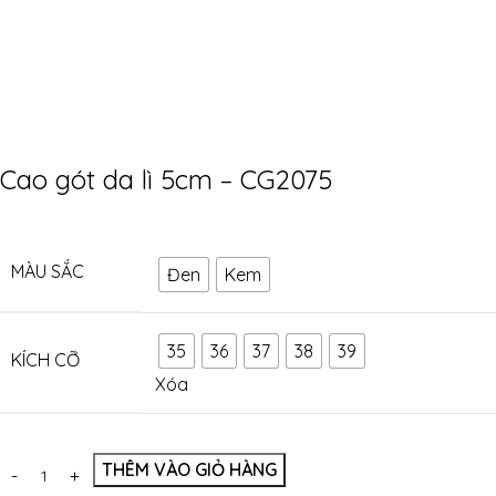
Cao gót da lì 5cm – CG2075
MÀU SẮC
Đen
Kem
35
36
37
38
39
KÍCH CỠ
Xóa
THÊM VÀO GIỎ HÀNG