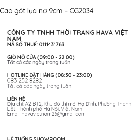
Cao gót lụa nơ 9cm – CG2034
CÔNG TY TNHH THỜI TRANG HAVA VIỆT
NAM
MÃ SỐ THUẾ: 0111431763
GIỜ MỞ CỬA (09:00 - 22:00)
Tất cả các ngày trong tuần
HOTLINE ĐẶT HÀNG (08:30 - 23:00)
083 252 8282
Tất cả các ngày trong tuần
LIÊN HỆ
Địa chỉ: A2-BT2, Khu đô thị mới Hạ Đình, Phường Thanh
Liệt, Thành phố Hà Nội, Việt Nam
Email: havavietnam26@gmail.com
HỆ THỐNG SHOWROOM