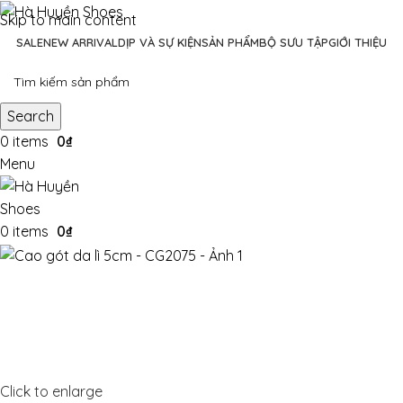
Skip to main content
SALE
NEW ARRIVAL
DỊP VÀ SỰ KIỆN
SẢN PHẨM
BỘ SƯU TẬP
GIỚI THIỆU
Search
0
items
0
₫
Menu
0
items
0
₫
Click to enlarge