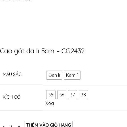
Cao gót da lì 5cm – CG2432
MÀU SẮC
Đen lì
Kem lì
35
36
37
38
KÍCH CỠ
Xóa
THÊM VÀO GIỎ HÀNG