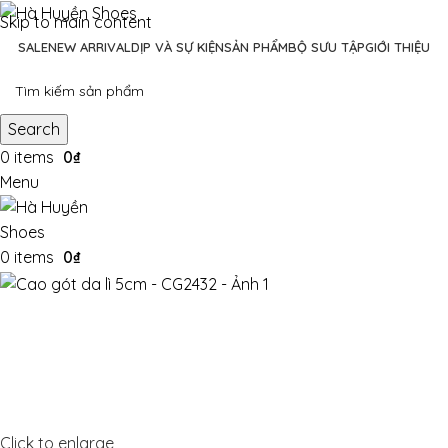
Skip to main content
SALE
NEW ARRIVAL
DỊP VÀ SỰ KIỆN
SẢN PHẨM
BỘ SƯU TẬP
GIỚI THIỆU
Search
0
items
0
₫
Menu
0
items
0
₫
Click to enlarge