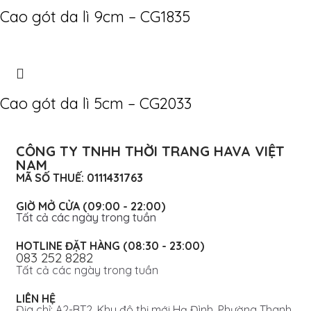
Cao gót da lì 9cm – CG1835
Cao gót da lì 5cm – CG2033
CÔNG TY TNHH THỜI TRANG HAVA VIỆT
NAM
MÃ SỐ THUẾ: 0111431763
GIỜ MỞ CỬA (09:00 - 22:00)
Tất cả các ngày trong tuần
HOTLINE ĐẶT HÀNG (08:30 - 23:00)
083 252 8282
Tất cả các ngày trong tuần
LIÊN HỆ
Địa chỉ: A2-BT2, Khu đô thị mới Hạ Đình, Phường Thanh