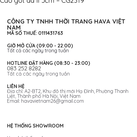
Cao gót da lì 5cm – CG2319
CÔNG TY TNHH THỜI TRANG HAVA VIỆT
NAM
MÃ SỐ THUẾ: 0111431763
GIỜ MỞ CỬA (09:00 - 22:00)
Tất cả các ngày trong tuần
HOTLINE ĐẶT HÀNG (08:30 - 23:00)
083 252 8282
Tất cả các ngày trong tuần
LIÊN HỆ
Địa chỉ: A2-BT2, Khu đô thị mới Hạ Đình, Phường Thanh
Liệt, Thành phố Hà Nội, Việt Nam
Email: havavietnam26@gmail.com
HỆ THỐNG SHOWROOM