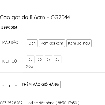
Cao gót da lì 6cm – CG2544
599.000
₫
MÀU SẮC
Đen
Kem đai kem
Kem đai nâu
35
36
37
38
KÍCH CỠ
Xóa
THÊM VÀO GIỎ HÀNG
083.252.8282 - Hotline đặt hàng ( 8h30-17h30 )