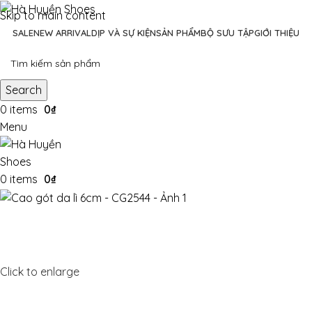
Skip to main content
SALE
NEW ARRIVAL
DỊP VÀ SỰ KIỆN
SẢN PHẨM
BỘ SƯU TẬP
GIỚI THIỆU
Search
0
items
0
₫
Menu
0
items
0
₫
Click to enlarge