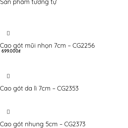
Sản phẩm tương tự
Cao gót mũi nhọn 7cm – CG2256
699.000
₫
Cao gót da lì 7cm – CG2353
Cao gót nhung 5cm – CG2373