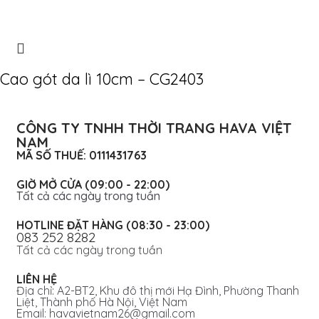
Cao gót da lì 10cm – CG2403
CÔNG TY TNHH THỜI TRANG HAVA VIỆT
NAM
MÃ SỐ THUẾ: 0111431763
GIỜ MỞ CỬA (09:00 - 22:00)
Tất cả các ngày trong tuần
HOTLINE ĐẶT HÀNG (08:30 - 23:00)
083 252 8282
Tất cả các ngày trong tuần
LIÊN HỆ
Địa chỉ: A2-BT2, Khu đô thị mới Hạ Đình, Phường Thanh
Liệt, Thành phố Hà Nội, Việt Nam
Email: havavietnam26@gmail.com