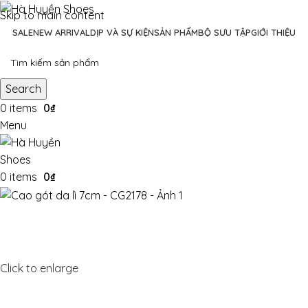
Skip to main content
SALE
NEW ARRIVAL
DỊP VÀ SỰ KIỆN
SẢN PHẨM
BỘ SƯU TẬP
GIỚI THIỆU
Search
0
items
0
₫
Menu
0
items
0
₫
Click to enlarge