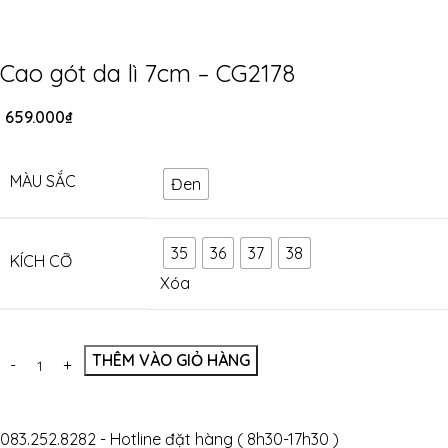
Cao gót da lì 7cm – CG2178
659.000
₫
MÀU SẮC
Đen
35
36
37
38
KÍCH CỠ
Xóa
THÊM VÀO GIỎ HÀNG
083.252.8282 - Hotline đặt hàng ( 8h30-17h30 )