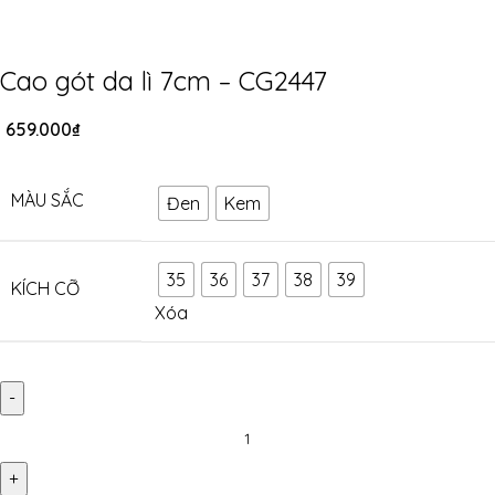
Cao gót da lì 7cm – CG2447
659.000
₫
MÀU SẮC
Đen
Kem
35
36
37
38
39
KÍCH CỠ
Xóa