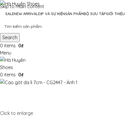
Skip to main content
SALE
NEW ARRIVAL
DỊP VÀ SỰ KIỆN
SẢN PHẨM
BỘ SƯU TẬP
GIỚI THIỆU
Search
0
items
0
₫
Menu
0
items
0
₫
Click to enlarge