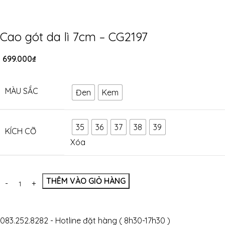
Cao gót da lì 7cm – CG2197
699.000
₫
MÀU SẮC
Đen
Kem
35
36
37
38
39
KÍCH CỠ
Xóa
THÊM VÀO GIỎ HÀNG
083.252.8282 - Hotline đặt hàng ( 8h30-17h30 )