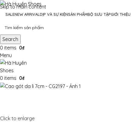
Skip to main content
SALE
NEW ARRIVAL
DỊP VÀ SỰ KIỆN
SẢN PHẨM
BỘ SƯU TẬP
GIỚI THIỆU
Search
0
items
0
₫
Menu
0
items
0
₫
Click to enlarge