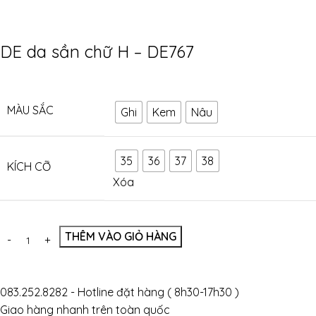
DE da sần chữ H – DE767
MÀU SẮC
Ghi
Kem
Nâu
35
36
37
38
KÍCH CỠ
Xóa
THÊM VÀO GIỎ HÀNG
083.252.8282 - Hotline đặt hàng ( 8h30-17h30 )
Giao hàng nhanh trên toàn quốc