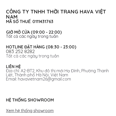
CÔNG TY TNHH THỜI TRANG HAVA VIỆT
NAM
MÃ SỐ THUẾ: 0111431763
GIỜ MỞ CỬA (09:00 - 22:00)
Tất cả các ngày trong tuần
HOTLINE ĐẶT HÀNG (08:30 - 23:00)
083 252 8282
Tất cả các ngày trong tuần
LIÊN HỆ
Địa chỉ: A2-BT2, Khu đô thị mới Hạ Đình, Phường Thanh
Liệt, Thành phố Hà Nội, Việt Nam
Email: havavietnam26@gmail.com
HỆ THỐNG SHOWROOM
Xem hệ thống showroom