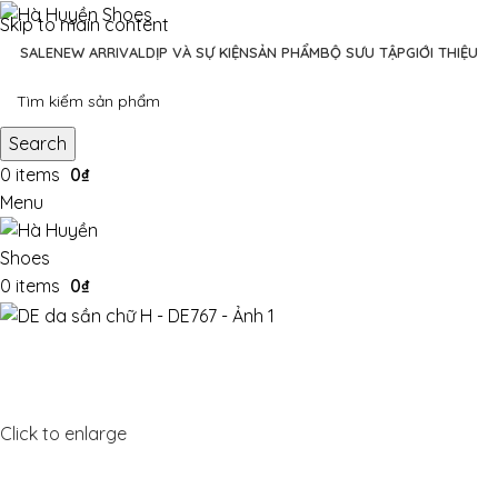
Skip to main content
SALE
NEW ARRIVAL
DỊP VÀ SỰ KIỆN
SẢN PHẨM
BỘ SƯU TẬP
GIỚI THIỆU
Search
0
items
0
₫
Menu
0
items
0
₫
Click to enlarge