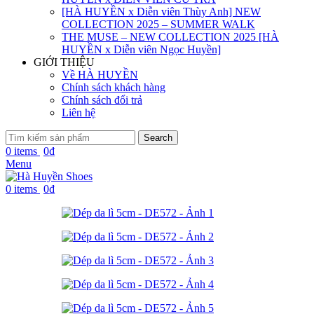
[HÀ HUYỀN x Diễn viên Thùy Anh] NEW
COLLECTION 2025 – SUMMER WALK
THE MUSE – NEW COLLECTION 2025 [HÀ
HUYỀN x Diễn viên Ngọc Huyền]
GIỚI THIỆU
Về HÀ HUYỀN
Chính sách khách hàng
Chính sách đổi trả
Liên hệ
Search
0
items
0
₫
Menu
0
items
0
₫