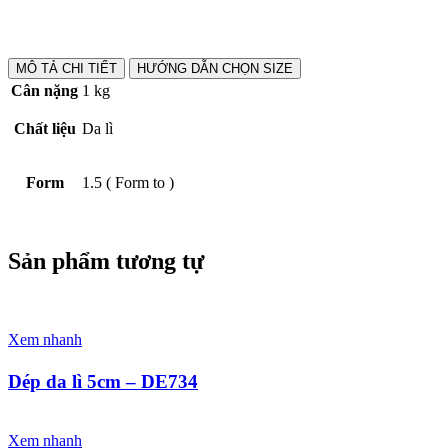
MÔ TẢ CHI TIẾT
HƯỚNG DẪN CHỌN SIZE
Cân nặng
1 kg
Chất liệu
Da lì
Form
1.5 ( Form to )
Sản phẩm tương tự
Xem nhanh
Dép da lì 5cm – DE734
Xem nhanh