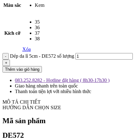
Màu sắc
Kem
35
36
Kích cỡ
37
38
Xóa
Dép da lì 5cm - DE572 số lượng
Thêm vào giỏ hàng
083.252.8282 - Hotline đặt hàng ( 8h30-17h30 )
Giao hàng nhanh trên toàn quốc
Thanh toán tiện lợi với nhiều hình thức
MÔ TẢ CHI TIẾT
HƯỚNG DẪN CHỌN SIZE
Mã sản phẩm
DE572