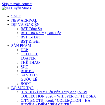
Skip to main content
SALE
NEW ARRIVAL
DỊP VÀ SỰ KIỆN
BST Công Sở
BST Cho Những Bữa Tiệc
BST Cô Dâu
BST Đi Biển
SẢN PHẨM
DÉP
CAO GÓT
LOAFER
THỂ THAO
SỤC
BÚP BÊ
SANDALS
GUỐC LÊ
BOOT
BỘ SƯU TẬP
[HÀ HUYỀN x Diễn viên Thùy Anh] NEW
COLLECTION 2026 – WHISPER OF THE SEA
CITY BOOTS “iconic” COLLECTION – HÀ
HUYỀN x DIỄN VIÊN CÙ TRÀ