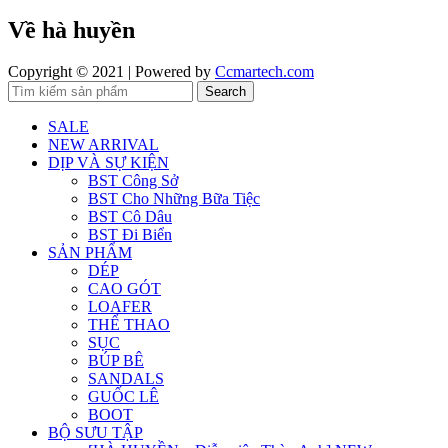
Về hà huyền
Copyright © 2021 | Powered by
Ccmartech.com
Search
SALE
NEW ARRIVAL
DỊP VÀ SỰ KIỆN
BST Công Sở
BST Cho Những Bữa Tiệc
BST Cô Dâu
BST Đi Biển
SẢN PHẨM
DÉP
CAO GÓT
LOAFER
THỂ THAO
SỤC
BÚP BÊ
SANDALS
GUỐC LÊ
BOOT
BỘ SƯU TẬP