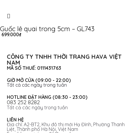
Guốc lê quai trong 5cm – GL743
699.000
₫
CÔNG TY TNHH THỜI TRANG HAVA VIỆT
NAM
MÃ SỐ THUẾ: 0111431763
GIỜ MỞ CỬA (09:00 - 22:00)
Tất cả các ngày trong tuần
HOTLINE ĐẶT HÀNG (08:30 - 23:00)
083 252 8282
Tất cả các ngày trong tuần
LIÊN HỆ
Địa chỉ: A2-BT2, Khu đô thị mới Hạ Đình, Phường Thanh
Liệt, Thành phố Hà Nội, Việt Nam