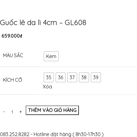
Guốc lê da lì 4cm – GL608
659.000
₫
MÀU SẮC
Kem
35
36
37
38
39
KÍCH CỠ
Xóa
THÊM VÀO GIỎ HÀNG
083.252.8282 - Hotline đặt hàng ( 8h30-17h30 )