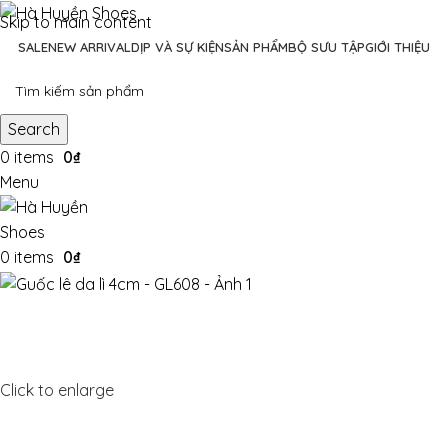
Skip to main content
SALE
NEW ARRIVAL
DỊP VÀ SỰ KIỆN
SẢN PHẨM
BỘ SƯU TẬP
GIỚI THIỆU
Search
0
items
0
₫
Menu
0
items
0
₫
Click to enlarge