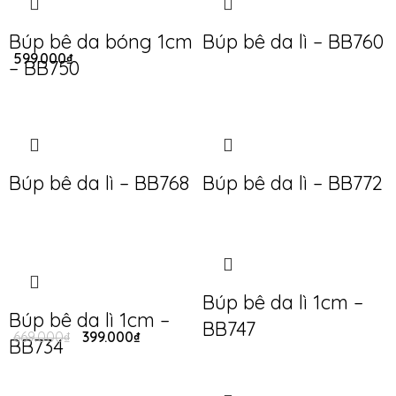
Búp bê da bóng 1cm
Búp bê da lì – BB760
599.000
₫
– BB750
Búp bê da lì – BB768
Búp bê da lì – BB772
Búp bê da lì 1cm –
Búp bê da lì 1cm –
BB747
669.000
₫
399.000
₫
BB734