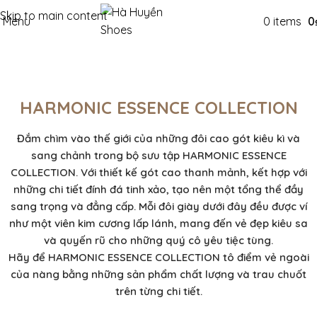
Skip to main content
Menu
0
items
0
HARMONIC ESSENCE COLLECTION
Đắm chìm vào thế giới của những đôi cao gót kiêu kì và
sang chảnh trong bộ sưu tập
HARMONIC ESSENCE
COLLECTION
. Với thiết kế gót cao thanh mảnh, kết hợp với
những chi tiết đính đá tinh xảo, tạo nên một tổng thể đầy
sang trọng và đẳng cấp. Mỗi đôi giày dưới đây đều được ví
như một viên kim cương lấp lánh, mang đến vẻ đẹp kiêu sa
và quyến rũ cho những quý cô yêu tiệc tùng.
Hãy để HARMONIC ESSENCE COLLECTION tô điểm vẻ ngoài
của nàng bằng những sản phẩm chất lượng và trau chuốt
trên từng chi tiết.