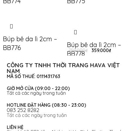
BB774
BB775
Búp bê da lì 2cm –
Búp bê da lì 2cm –
BB776
759.000
₫
359.000
₫
BB778
CÔNG TY TNHH THỜI TRANG HAVA VIỆT
NAM
MÃ SỐ THUẾ: 0111431763
GIỜ MỞ CỬA (09:00 - 22:00)
Tất cả các ngày trong tuần
HOTLINE ĐẶT HÀNG (08:30 - 23:00)
083 252 8282
Tất cả các ngày trong tuần
LIÊN HỆ