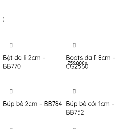
Bệt da lì 2cm –
Boots da lì 8cm –
759.000
₫
BB770
CG2560
Búp bê 2cm – BB784
Búp bê cói 1cm –
BB752