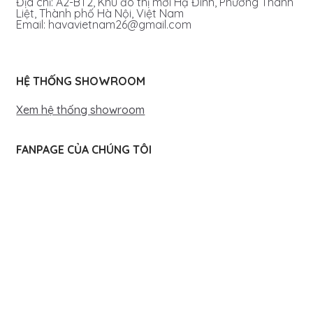
Địa chỉ: A2-BT2, Khu đô thị mới Hạ Đình, Phường Thanh
Liệt, Thành phố Hà Nội, Việt Nam
Email: havavietnam26@gmail.com
HỆ THỐNG SHOWROOM
Xem hệ thống showroom
FANPAGE CỦA CHÚNG TÔI