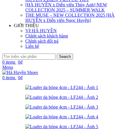
[HÀ HUYỀN x Diễn viên Thùy Anh] NEW
COLLECTION 2025 – SUMMER WALK
THE MUSE – NEW COLLECTION 2025 [HÀ
HUYỀN x Diễn viên Ngọc Huyền]
GIỚI THIỆU
Về HÀ HUYỀN
Chính sách khách hàng
Chính sách đổi trả
Liên hệ
Search
0
items
0
₫
Menu
0
items
0
₫