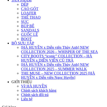
SẢN PHẨM
DÉP
CAO GÓT
LOAFER
THỂ THAO
SỤC
BÚP BÊ
SANDALS
GUỐC LÊ
BOOT
BỘ SƯU TẬP
[HÀ HUYỀN x Diễn viên Thùy Anh] NEW
COLLECTION 2026 – WHISPER OF THE SEA
CITY BOOTS “iconic” COLLECTION – HÀ
HUYỀN x DIỄN VIÊN CÙ TRÀ
[HÀ HUYỀN x Diễn viên Thùy Anh] NEW
COLLECTION 2025 – SUMMER WALK
THE MUSE – NEW COLLECTION 2025 [HÀ
HUYỀN x Diễn viên Ngọc Huyền]
GIỚI THIỆU
Về HÀ HUYỀN
Chính sách khách hàng
Chính sách đổi trả
Liên hệ