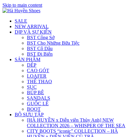
Skip to main content
SALE
NEW ARRIVAL
DỊP VÀ SỰ KIỆN
BST Công Sở
BST Cho Những Bữa Tiệc
BST Cô Dâu
BST Đi Biển
SẢN PHẨM
DÉP
CAO GÓT
LOAFER
THỂ THAO
SỤC
BÚP BÊ
SANDALS
GUỐC LÊ
BOOT
BỘ SƯU TẬP
[HÀ HUYỀN x Diễn viên Thùy Anh] NEW
COLLECTION 2026 – WHISPER OF THE SEA
CITY BOOTS “iconic” COLLECTION – HÀ
HUYỀN x DIỄN VIÊN CÙ TRÀ