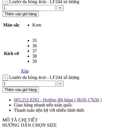
Loafer da bóng 4cm - LF244 số lượng
Thêm vào giỏ hàng
Màu sắc
Kem
35
36
37
Kích cỡ
38
39
Xóa
Loafer da bóng 4cm - LF244 số lượng
Thêm vào giỏ hàng
083.252.8282 - Hotline đặt hàng ( 8h30-17h30 )
Giao hàng nhanh trên toàn quốc
Thanh toán tiện lợi với nhiều hình thức
MÔ TẢ CHI TIẾT
HƯỚNG DẪN CHỌN SIZE