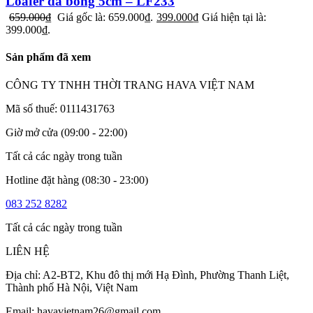
Loafer da bóng 5cm – LF233
659.000
₫
Giá gốc là: 659.000₫.
399.000
₫
Giá hiện tại là:
399.000₫.
Sản phẩm đã xem
CÔNG TY TNHH THỜI TRANG HAVA VIỆT NAM
Mã số thuế: 0111431763
Giờ mở cửa (09:00 - 22:00)
Tất cả các ngày trong tuần
Hotline đặt hàng (08:30 - 23:00)
083 252 8282
Tất cả các ngày trong tuần
LIÊN HỆ
Địa chỉ: A2-BT2, Khu đô thị mới Hạ Đình, Phường Thanh Liệt,
Thành phố Hà Nội, Việt Nam
Email: havavietnam26@gmail.com