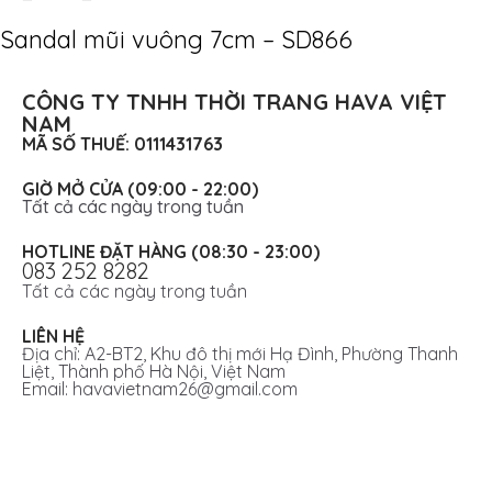
Sandal mũi vuông 7cm – SD866
CÔNG TY TNHH THỜI TRANG HAVA VIỆT
NAM
MÃ SỐ THUẾ: 0111431763
GIỜ MỞ CỬA (09:00 - 22:00)
Tất cả các ngày trong tuần
HOTLINE ĐẶT HÀNG (08:30 - 23:00)
083 252 8282
Tất cả các ngày trong tuần
LIÊN HỆ
Địa chỉ: A2-BT2, Khu đô thị mới Hạ Đình, Phường Thanh
Liệt, Thành phố Hà Nội, Việt Nam
Email: havavietnam26@gmail.com