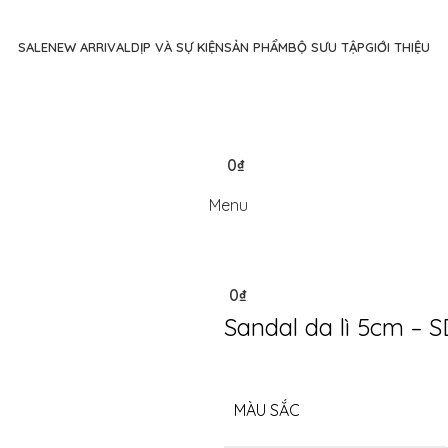
SALE
NEW ARRIVAL
DỊP VÀ SỰ KIỆN
SẢN PHẨM
BỘ SƯU TẬP
GIỚI THIỆU
0
₫
Menu
0
₫
0
items
Sandal da lì 5cm – 
MÀU SẮC