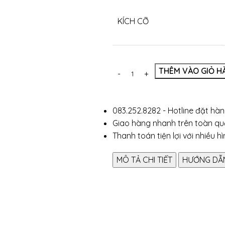
KÍCH CỠ
THÊM VÀO GIỎ H
083.252.8282 - Hotline đặt hàn
Giao hàng nhanh trên toàn q
Thanh toán tiện lợi với nhiều h
MÔ TẢ CHI TIẾT
HƯỚNG DẪN