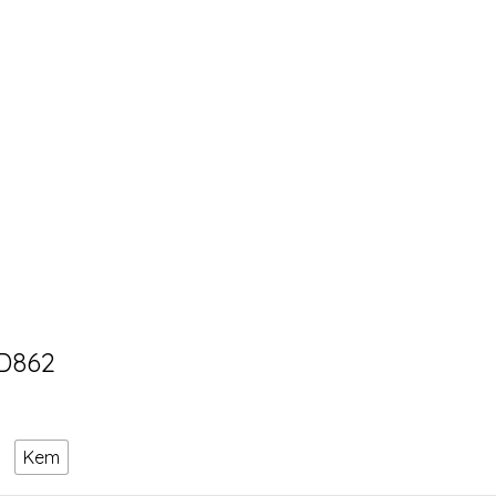
SD862
Kem