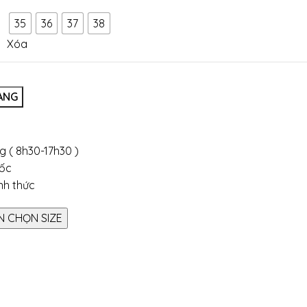
35
36
37
38
Xóa
ÀNG
g ( 8h30-17h30 )
uốc
ình thức
 CHỌN SIZE