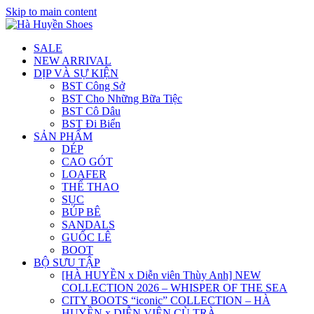
Skip to main content
SALE
NEW ARRIVAL
DỊP VÀ SỰ KIỆN
BST Công Sở
BST Cho Những Bữa Tiệc
BST Cô Dâu
BST Đi Biển
SẢN PHẨM
DÉP
CAO GÓT
LOAFER
THỂ THAO
SỤC
BÚP BÊ
SANDALS
GUỐC LÊ
BOOT
BỘ SƯU TẬP
[HÀ HUYỀN x Diễn viên Thùy Anh] NEW
COLLECTION 2026 – WHISPER OF THE SEA
CITY BOOTS “iconic” COLLECTION – HÀ
HUYỀN x DIỄN VIÊN CÙ TRÀ