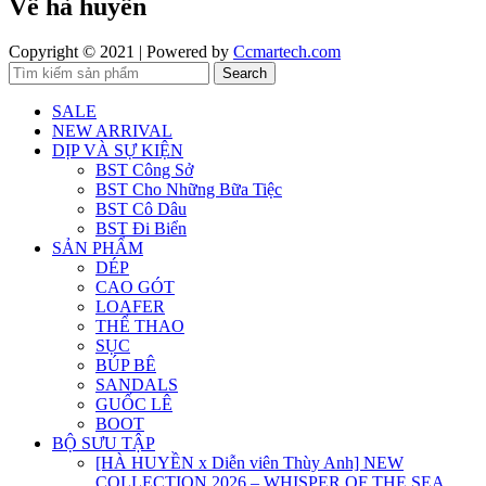
Về hà huyền
Copyright © 2021 | Powered by
Ccmartech.com
Search
SALE
NEW ARRIVAL
DỊP VÀ SỰ KIỆN
BST Công Sở
BST Cho Những Bữa Tiệc
BST Cô Dâu
BST Đi Biển
SẢN PHẨM
DÉP
CAO GÓT
LOAFER
THỂ THAO
SỤC
BÚP BÊ
SANDALS
GUỐC LÊ
BOOT
BỘ SƯU TẬP
[HÀ HUYỀN x Diễn viên Thùy Anh] NEW
COLLECTION 2026 – WHISPER OF THE SEA