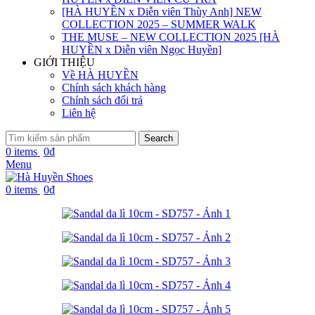
[HÀ HUYỀN x Diễn viên Thùy Anh] NEW
COLLECTION 2025 – SUMMER WALK
THE MUSE – NEW COLLECTION 2025 [HÀ
HUYỀN x Diễn viên Ngọc Huyền]
GIỚI THIỆU
Về HÀ HUYỀN
Chính sách khách hàng
Chính sách đổi trả
Liên hệ
Search
0
items
0
₫
Menu
0
items
0
₫