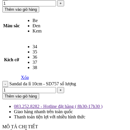
Thêm vào giỏ hàng
Be
Màu sắc
Đen
Kem
34
35
36
Kích cỡ
37
38
Xóa
Sandal da lì 10cm - SD757 số lượng
Thêm vào giỏ hàng
083.252.8282 - Hotline đặt hàng ( 8h30-17h30 )
Giao hàng nhanh trên toàn quốc
Thanh toán tiện lợi với nhiều hình thức
MÔ TẢ CHI TIẾT