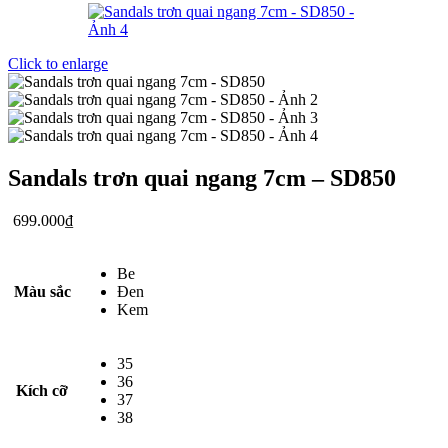
Click to enlarge
Sandals trơn quai ngang 7cm – SD850
699.000
₫
Be
Màu sắc
Đen
Kem
35
36
Kích cỡ
37
38