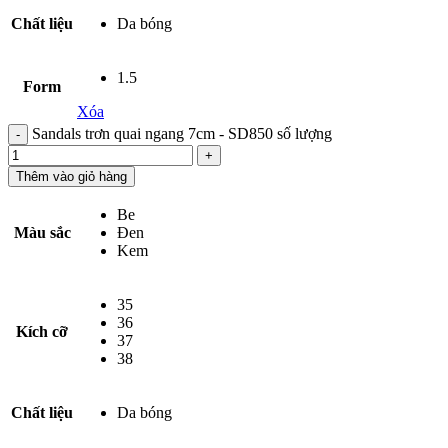
Chất liệu
Da bóng
1.5
Form
Xóa
Sandals trơn quai ngang 7cm - SD850 số lượng
Thêm vào giỏ hàng
Be
Màu sắc
Đen
Kem
35
36
Kích cỡ
37
38
Chất liệu
Da bóng