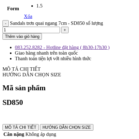
1.5
Form
Xóa
Sandals trơn quai ngang 7cm - SD850 số lượng
Thêm vào giỏ hàng
083.252.8282 - Hotline đặt hàng ( 8h30-17h30 )
Giao hàng nhanh trên toàn quốc
Thanh toán tiện lợi với nhiều hình thức
MÔ TẢ CHI TIẾT
HƯỚNG DẪN CHỌN SIZE
Mã sản phẩm
SD850
MÔ TẢ CHI TIẾT
HƯỚNG DẪN CHỌN SIZE
Cân nặng
Không áp dụng