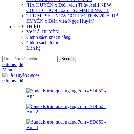
[HÀ HUYỀN x Diễn viên Thùy Anh] NEW
COLLECTION 2025 – SUMMER WALK
THE MUSE – NEW COLLECTION 2025 [HÀ
HUYỀN x Diễn viên Ngọc Huyền]
GIỚI THIỆU
Về HÀ HUYỀN
Chính sách khách hàng
Chính sách đổi trả
Liên hệ
Search
0
items
0
₫
Menu
0
items
0
₫