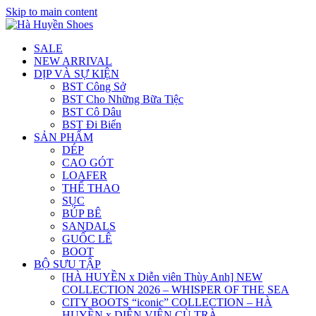
Skip to main content
SALE
NEW ARRIVAL
DỊP VÀ SỰ KIỆN
BST Công Sở
BST Cho Những Bữa Tiệc
BST Cô Dâu
BST Đi Biển
SẢN PHẨM
DÉP
CAO GÓT
LOAFER
THỂ THAO
SỤC
BÚP BÊ
SANDALS
GUỐC LÊ
BOOT
BỘ SƯU TẬP
[HÀ HUYỀN x Diễn viên Thùy Anh] NEW
COLLECTION 2026 – WHISPER OF THE SEA
CITY BOOTS “iconic” COLLECTION – HÀ
HUYỀN x DIỄN VIÊN CÙ TRÀ