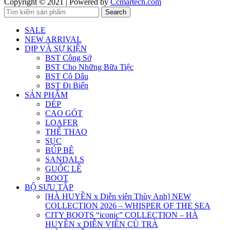
Copyright © 2021 | Powered by
Ccmartech.com
Search
SALE
NEW ARRIVAL
DỊP VÀ SỰ KIỆN
BST Công Sở
BST Cho Những Bữa Tiệc
BST Cô Dâu
BST Đi Biển
SẢN PHẨM
DÉP
CAO GÓT
LOAFER
THỂ THAO
SỤC
BÚP BÊ
SANDALS
GUỐC LÊ
BOOT
BỘ SƯU TẬP
[HÀ HUYỀN x Diễn viên Thùy Anh] NEW
COLLECTION 2026 – WHISPER OF THE SEA
CITY BOOTS “iconic” COLLECTION – HÀ
HUYỀN x DIỄN VIÊN CÙ TRÀ