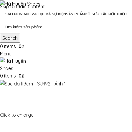
Skip to main content
SALE
NEW ARRIVAL
DỊP VÀ SỰ KIỆN
SẢN PHẨM
BỘ SƯU TẬP
GIỚI THIỆU
Search
0
items
0
₫
Menu
0
items
0
₫
Click to enlarge