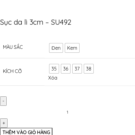
Sục da lì 3cm – SU492
MÀU SẮC
Đen
Kem
35
36
37
38
KÍCH CỠ
Xóa
THÊM VÀO GIỎ HÀNG