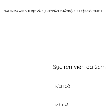
SALE
NEW ARRIVAL
DỊP VÀ SỰ KIỆN
SẢN PHẨM
BỘ SƯU TẬP
GIỚI THIỆU
Sục ren viền da 2cm
KÍCH CỠ
MÀU SẮC