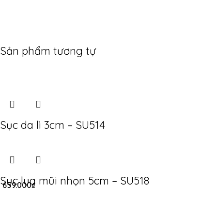
Sản phẩm tương tự
Sục da lì 3cm – SU514
Sục lụa mũi nhọn 5cm – SU518
659.000
₫