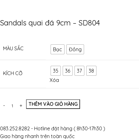
Sandals quai đá 9cm – SD804
MÀU SẮC
Bạc
Đồng
35
36
37
38
KÍCH CỠ
Xóa
THÊM VÀO GIỎ HÀNG
083.252.8282 - Hotline đặt hàng ( 8h30-17h30 )
Giao hàng nhanh trên toàn quốc