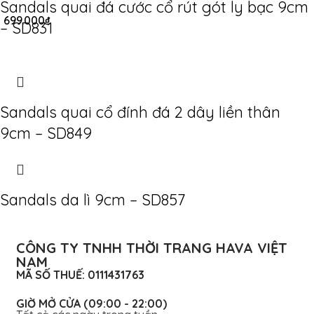
Sandals quai đá cước cổ rút gót ly bạc 9cm
699.000
₫
– SD831
Sandals quai cổ đính đá 2 dây liền thân
9cm – SD849
Sandals da lì 9cm – SD857
CÔNG TY TNHH THỜI TRANG HAVA VIỆT
NAM
MÃ SỐ THUẾ: 0111431763
GIỜ MỞ CỬA (09:00 - 22:00)