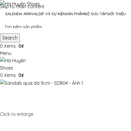
Skip to main content
SALE
NEW ARRIVAL
DỊP VÀ SỰ KIỆN
SẢN PHẨM
BỘ SƯU TẬP
GIỚI THIỆU
Search
0
items
0
₫
Menu
0
items
0
₫
Click to enlarge